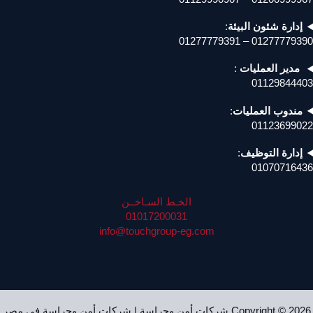
إدارة شئون البيئة
:
01277779390 – 01277779391
مدير العمليات
:
01129844403
مندوب العمليات
:
01123699022
إدارة التوظيف
:
01070716436
الخـط السـاخــن
01017200031
info@touchgroup-eg.com
Copyright © 2026 شركات أمن وحراسة | شركات أمن وحراسة في مصر