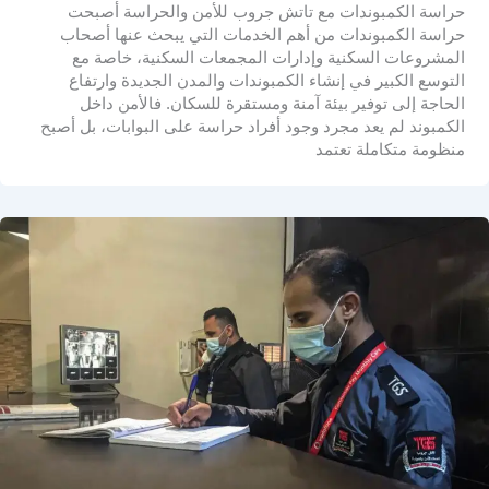
حراسة الكمبوندات مع تاتش جروب للأمن والحراسة أصبحت
حراسة الكمبوندات من أهم الخدمات التي يبحث عنها أصحاب
المشروعات السكنية وإدارات المجمعات السكنية، خاصة مع
التوسع الكبير في إنشاء الكمبوندات والمدن الجديدة وارتفاع
الحاجة إلى توفير بيئة آمنة ومستقرة للسكان. فالأمن داخل
الكمبوند لم يعد مجرد وجود أفراد حراسة على البوابات، بل أصبح
منظومة متكاملة تعتمد