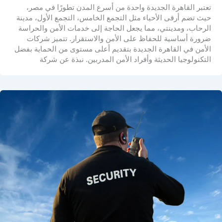
تعتبر القاهرة الجديدة واحدة من أسرع المدن تطورًا في مصر،
حيث تضم أرقى الأحياء مثل التجمع الخامس، التجمع الأول، مدينة
الرحاب، ومدينتي، مما يجعل الحاجة إلى خدمات الأمن والحراسة
ضرورة أساسية للحفاظ على الأمن والاستقرار. تتميز شركات
الأمن في القاهرة الجديدة بتقديم أعلى مستوى من الحماية بفضل
التكنولوجيا الحديثة وأفراد الأمن المدربين. نبذة عن شركة