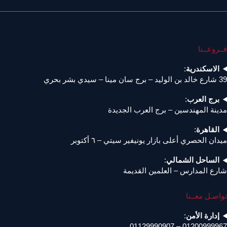
فــروعــنا
الاسكندرية
:
39 شارع خالد بن الوليد – برج سان مينا – سيدي بشر بحري
برج العرب
:
مدينة المهندسين – برج العرب الجديدة
القاهرة
:
ميدان الحصري أعلى بازار يونيفير سيتي – ٦ أكتوبر
الساحل الشمالي
:
شارع المدارس – العلمين القديمة
تواصـل معــنا
إدارة الأمن
:
01200999967 – 01129990907