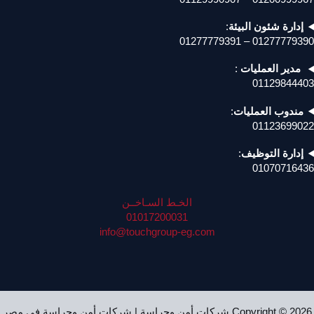
إدارة شئون البيئة
:
01277779390 – 01277779391
مدير العمليات
:
01129844403
مندوب العمليات
:
01123699022
إدارة التوظيف
:
01070716436
الخـط السـاخــن
01017200031
info@touchgroup-eg.com
Copyright © 2026 شركات أمن وحراسة | شركات أمن وحراسة في مصر