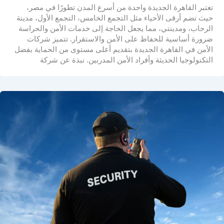
تعتبر القاهرة الجديدة واحدة من أسرع المدن تطورًا في مصر،
حيث تضم أرقى الأحياء مثل التجمع الخامس، التجمع الأول، مدينة
الرحاب، ومدينتي، مما يجعل الحاجة إلى خدمات الأمن والحراسة
ضرورة أساسية للحفاظ على الأمن والاستقرار. تتميز شركات
الأمن في القاهرة الجديدة بتقديم أعلى مستوى من الحماية بفضل
التكنولوجيا الحديثة وأفراد الأمن المدربين. نبذة عن شركة