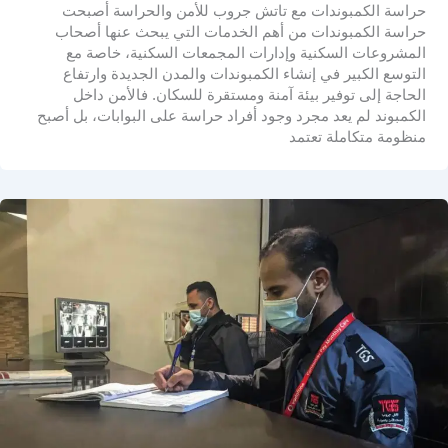
حراسة الكمبوندات مع تاتش جروب للأمن والحراسة أصبحت
حراسة الكمبوندات من أهم الخدمات التي يبحث عنها أصحاب
المشروعات السكنية وإدارات المجمعات السكنية، خاصة مع
التوسع الكبير في إنشاء الكمبوندات والمدن الجديدة وارتفاع
الحاجة إلى توفير بيئة آمنة ومستقرة للسكان. فالأمن داخل
الكمبوند لم يعد مجرد وجود أفراد حراسة على البوابات، بل أصبح
منظومة متكاملة تعتمد