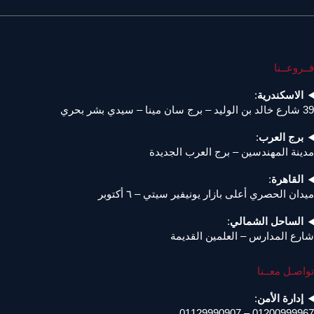
فــروعــنا
الاسكندرية
:
39 شارع خالد بن الوليد – برج سان مينا – سيدي بشر بحري
برج العرب
:
مدينة المهندسين – برج العرب الجديدة
القاهرة
:
ميدان الحصري أعلى بازار يونيفير سيتي – ٦ أكتوبر
الساحل الشمالي
:
شارع المدارس – العلمين القديمة
تواصـل معــنا
إدارة الأمن
:
01200999967 – 01129990907