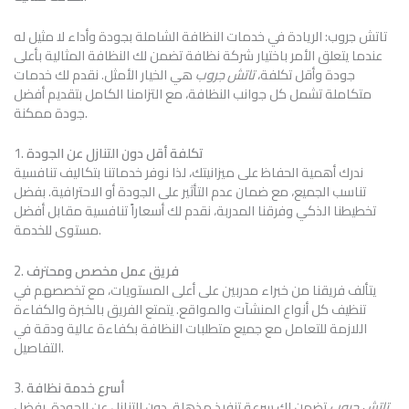
تاتش جروب: الريادة في خدمات النظافة الشاملة بجودة وأداء لا مثيل له
عندما يتعلق الأمر باختيار شركة نظافة تضمن لك النظافة المثالية بأعلى
جودة وأقل تكلفة،
تاتش جروب
هي الخيار الأمثل. نقدم لك خدمات
متكاملة تشمل كل جوانب النظافة، مع التزامنا الكامل بتقديم أفضل
جودة ممكنة.
تكلفة أقل دون التنازل عن الجودة
1.
ندرك أهمية الحفاظ على ميزانيتك، لذا نوفر خدماتنا بتكاليف تنافسية
تناسب الجميع، مع ضمان عدم التأثير على الجودة أو الاحترافية. بفضل
تخطيطنا الذكي وفرقنا المدربة، نقدم لك أسعاراً تنافسية مقابل أفضل
مستوى للخدمة.
فريق عمل مخصص ومحترف
2.
يتألف فريقنا من خبراء مدربين على أعلى المستويات، مع تخصصهم في
تنظيف كل أنواع المنشآت والمواقع. يتمتع الفريق بالخبرة والكفاءة
اللازمة للتعامل مع جميع متطلبات النظافة بكفاءة عالية ودقة في
التفاصيل.
أسرع خدمة نظافة
3.
تاتش جروب
تضمن لك سرعة تنفيذ مذهلة، دون التنازل عن الجودة. بفضل