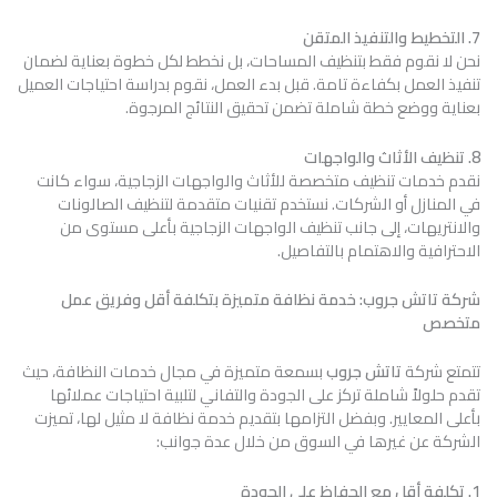
7. التخطيط والتنفيذ المتقن
نحن لا نقوم فقط بتنظيف المساحات، بل نخطط لكل خطوة بعناية لضمان
تنفيذ العمل بكفاءة تامة. قبل بدء العمل، نقوم بدراسة احتياجات العميل
بعناية ووضع خطة شاملة تضمن تحقيق النتائج المرجوة.
8. تنظيف الأثاث والواجهات
نقدم خدمات تنظيف متخصصة للأثاث والواجهات الزجاجية، سواء كانت
في المنازل أو الشركات. نستخدم تقنيات متقدمة لتنظيف الصالونات
والانتريهات، إلى جانب تنظيف الواجهات الزجاجية بأعلى مستوى من
الاحترافية والاهتمام بالتفاصيل.
شركة تاتش جروب: خدمة نظافة متميزة بتكلفة أقل وفريق عمل
متخصص
تتمتع شركة
تاتش جروب
بسمعة متميزة في مجال خدمات النظافة، حيث
تقدم حلولاً شاملة تركز على الجودة والتفاني لتلبية احتياجات عملائها
بأعلى المعايير. وبفضل التزامها بتقديم خدمة نظافة لا مثيل لها، تميزت
الشركة عن غيرها في السوق من خلال عدة جوانب:
1. تكلفة أقل مع الحفاظ على الجودة