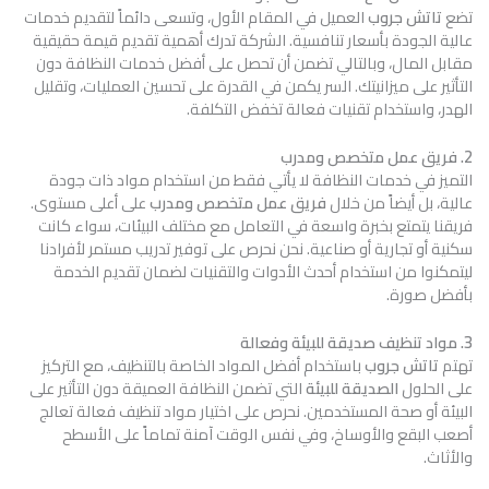
تضع
تاتش جروب
العميل في المقام الأول، وتسعى دائماً لتقديم خدمات
عالية الجودة بأسعار تنافسية. الشركة تدرك أهمية تقديم قيمة حقيقية
مقابل المال، وبالتالي تضمن أن تحصل على أفضل خدمات النظافة دون
التأثير على ميزانيتك. السر يكمن في القدرة على تحسين العمليات، وتقليل
الهدر، واستخدام تقنيات فعالة تخفض التكلفة.
2. فريق عمل متخصص ومدرب
التميز في خدمات النظافة لا يأتي فقط من استخدام مواد ذات جودة
عالية، بل أيضاً من خلال
فريق عمل متخصص ومدرب
على أعلى مستوى.
فريقنا يتمتع بخبرة واسعة في التعامل مع مختلف البيئات، سواء كانت
سكنية أو تجارية أو صناعية. نحن نحرص على توفير تدريب مستمر لأفرادنا
ليتمكنوا من استخدام أحدث الأدوات والتقنيات لضمان تقديم الخدمة
بأفضل صورة.
3. مواد تنظيف صديقة للبيئة وفعالة
تهتم
تاتش جروب
باستخدام أفضل المواد الخاصة بالتنظيف، مع التركيز
على الحلول
الصديقة للبيئة
التي تضمن النظافة العميقة دون التأثير على
البيئة أو صحة المستخدمين. نحرص على اختيار مواد تنظيف فعالة تعالج
أصعب البقع والأوساخ، وفي نفس الوقت آمنة تماماً على الأسطح
والأثاث.