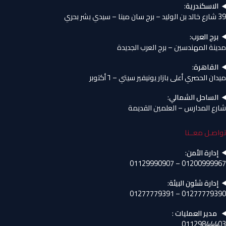
الاسكندرية
:
39 شارع خالد بن الوليد – برج سان مينا – سيدي بشر بحري
برج العرب
:
مدينة المهندسين – برج العرب الجديدة
القاهرة
:
ميدان الحصري أعلى بازار يونيفير سيتي – ٦ أكتوبر
الساحل الشمالي
:
شارع المدارس – العلمين القديمة
تواصـل معــنا
إدارة الأمن
:
01200999967 – 01129990907
إدارة شئون البيئة
:
01277779390 – 01277779391
مدير العمليات
:
01129844403