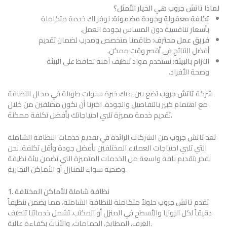
لماذا تاتش جروب هي الخيار الأمثل؟
تكلفة معقولة وجودة مضمونة
: نوفر لك خدمة متكاملة
بأسعار تنافسية دون المساس بجودة العمل.
فريق عمل محترف
: طاقمنا متخصص ومدرب لضمان تقديم
أفضل النتائج في أقصر وقت ممكن.
التزام بالبيئة
: نستخدم مواد تنظيف آمنة تحافظ على البيئة
وصحة الأفراد.
شركة
تاتش جروب
تضع بين يديك خبرة سنوات طويلة في مجال النظافة
مع اهتمام كبير بالتفاصيل والجودة. اخترنا أن نكون مختلفين من خلال
تقديم خدمة مميزة تلبي احتياجاتك بأفضل تكلفة ممكنة.
تعد
تاتش جروب
من الشركات الرائدة في تقديم خدمات النظافة الشاملة
التي تلبي احتياجات العملاء المختلفين بأفضل جودة وأقل تكلفة. نحن
نفخر بتقديم باقة واسعة من الخدمات المتميزة التي تضمن بيئة نظيفة
وصحية سواء للمنازل أو الأماكن التجارية.
1. نظافة شاملة للأماكن المختلفة
تقدم
تاتش جروب
حلولاً متكاملة للنظافة الشاملة، مما يضمن تنظيفاً
دقيقاً لكل الزوايا والأسطح في المنزل أو المكتب. تشمل خدماتنا تنظيف
الغرف، المطابخ، الحمامات، والأثاث بكفاءة عالية.