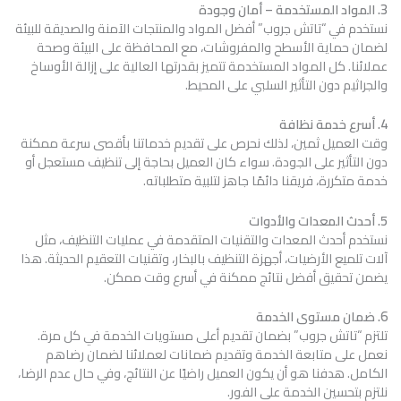
3. المواد المستخدمة – أمان وجودة
نستخدم في “تاتش جروب” أفضل المواد والمنتجات الآمنة والصديقة للبيئة
لضمان حماية الأسطح والمفروشات، مع المحافظة على البيئة وصحة
عملائنا. كل المواد المستخدمة تتميز بقدرتها العالية على إزالة الأوساخ
والجراثيم دون التأثير السلبي على المحيط.
4. أسرع خدمة نظافة
وقت العميل ثمين، لذلك نحرص على تقديم خدماتنا بأقصى سرعة ممكنة
دون التأثير على الجودة. سواء كان العميل بحاجة إلى تنظيف مستعجل أو
خدمة متكررة، فريقنا دائمًا جاهز لتلبية متطلباته.
5. أحدث المعدات والأدوات
نستخدم أحدث المعدات والتقنيات المتقدمة في عمليات التنظيف، مثل
آلات تلميع الأرضيات، أجهزة التنظيف بالبخار، وتقنيات التعقيم الحديثة. هذا
يضمن تحقيق أفضل نتائج ممكنة في أسرع وقت ممكن.
6. ضمان مستوى الخدمة
تلتزم “تاتش جروب” بضمان تقديم أعلى مستويات الخدمة في كل مرة.
نعمل على متابعة الخدمة وتقديم ضمانات لعملائنا لضمان رضاهم
الكامل. هدفنا هو أن يكون العميل راضيًا عن النتائج، وفي حال عدم الرضا،
نلتزم بتحسين الخدمة على الفور.