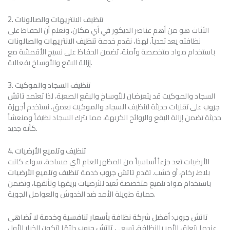
2. تنظيف الانتريهات والصالونات
الأثاث هو من أهم عناصر الديكور في أي مكان، ونعلم أن الحفاظ على
نظافته يعد تحدياً. لهذا، نقدم خدمة
تنظيف الانتريهات والصالونات
باستخدام مواد متخصصة وآمنة، تضمن الحفاظ على نسيج الأقمشة مع
إزالة البقع والأوساخ بفعالية.
3. تنظيف السجاد والموكيت
السجاد والموكيت قد يتعرضان للأوساخ والبقع الصعبة، لذا تعتمد
تاتش
جروب
على تقنيات حديثة لتنظيف
السجاد والموكيت
بعمق. نستخدم أجهزة
حديثة تضمن إزالة البقع والروائح الكريهة، مما يترك السجاد نظيفاً ومنعشاً
كأنه جديد.
4. تنظيف وتلميع الأرضيات
الأرضيات تعد جزءاً أساسياً من المظهر العام لأي مساحة، سواء كانت
بلاط، رخام، أو خشب. تقدم
تاتش جروب
خدمة
تنظيف وتلميع الأرضيات
باستخدام مواد تلميع متخصصة تُعيد للأرضيات بريقها وتألقها، وتضمن
حماية طويلة الأمد ضد الخدوش والعوامل الجوية.
تاتش جروب: أفضل شركة نظافة بأسعار تنافسية وخدمة لا تُضاهى
عندما يتعلق الأمر بالنظافة، تسعى
تاتش جروب
دائمًا لتكون الخيار الأول