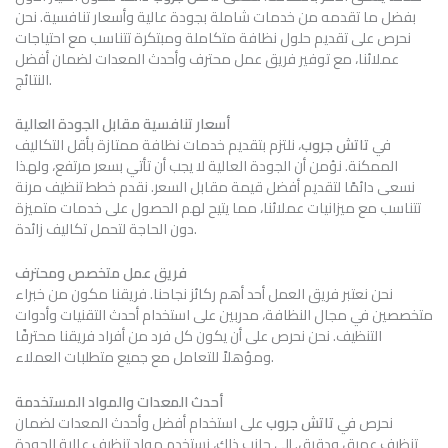
بفضل ما تقدمه من خدمات شاملة بجودة عالية وأسعار تنافسية. نحن
نحرص على تقديم حلول نظافة متكاملة ومبتكرة تتناسب مع احتياجات
عملائنا، مع توفير فريق عمل محترف وأحدث المعدات لضمان أفضل
النتائج.
أسعار تنافسية مقابل الجودة العالية
في
تاتش جروب
، نلتزم بتقديم خدمات نظافة ممتازة بأقل التكاليف
الممكنة. نؤمن أن الجودة العالية لا يجب أن تأتي بسعر مرتفع، ولهذا
نسعى دائمًا لتقديم أفضل قيمة مقابل السعر. نقدم خطط تنظيف مرنة
تتناسب مع ميزانيات عملائنا، مما يتيح لهم الحصول على خدمات متميزة
دون الحاجة لتحمل تكاليف زائدة.
فريق عمل متخصص ومحترف
نحن نعتبر فريق العمل أحد أهم ركائز نجاحنا. فريقنا مكون من خبراء
متخصصين في مجال النظافة، مدربين على استخدام أحدث التقنيات وأدوات
التنظيف. نحن نحرص على أن يكون كل فرد من أفراد فريقنا محترفًا
ومؤهلاً للتعامل مع جميع متطلبات العملاء.
أحدث المعدات والمواد المستخدمة
نحرص في
تاتش جروب
على استخدام أفضل وأحدث المعدات لضمان
تنظيف عميق ودقيق. إلى جانب ذلك، نستخدم مواد تنظيف عالية الجودة